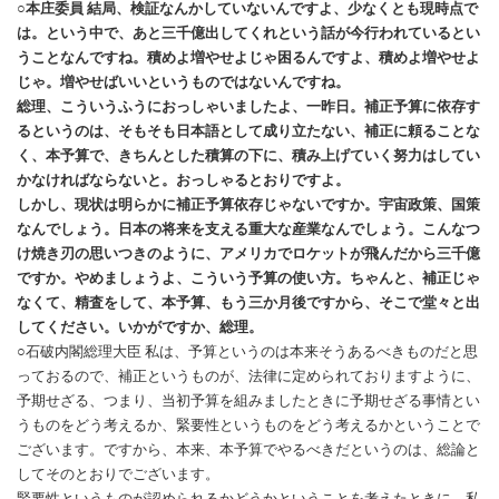
○本庄委員 結局、検証なんかしていないんですよ、少なくとも現時点で
は。という中で、あと三千億出してくれという話が今行われているとい
うことなんですね。積めよ増やせよじゃ困るんですよ、積めよ増やせよ
じゃ。増やせばいいというものではないんですね。
総理、こういうふうにおっしゃいましたよ、一昨日。補正予算に依存す
るというのは、そもそも日本語として成り立たない、補正に頼ることな
く、本予算で、きちんとした積算の下に、積み上げていく努力はしてい
かなければならないと。おっしゃるとおりですよ。
しかし、現状は明らかに補正予算依存じゃないですか。宇宙政策、国策
なんでしょう。日本の将来を支える重大な産業なんでしょう。こんなつ
け焼き刃の思いつきのように、アメリカでロケットが飛んだから三千億
ですか。やめましょうよ、こういう予算の使い方。ちゃんと、補正じゃ
なくて、精査をして、本予算、もう三か月後ですから、そこで堂々と出
してください。いかがですか、総理。
○石破内閣総理大臣 私は、予算というのは本来そうあるべきものだと思
っておるので、補正というものが、法律に定められておりますように、
予期せざる、つまり、当初予算を組みましたときに予期せざる事情とい
うものをどう考えるか、緊要性というものをどう考えるかということで
ございます。ですから、本来、本予算でやるべきだというのは、総論と
してそのとおりでございます。
緊要性というものが認められるかどうかということを考えたときに、私