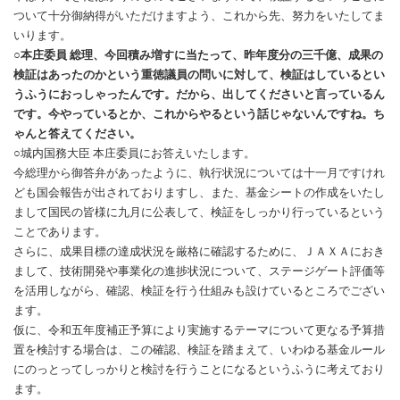
ついて十分御納得がいただけますよう、これから先、努力をいたしてま
いります。
○本庄委員 総理、今回積み増すに当たって、昨年度分の三千億、成果の
検証はあったのかという重徳議員の問いに対して、検証はしているとい
う
ふうにおっしゃったんです。だから、出してくださいと言っているん
です。今やっているとか、これからやるという話じゃないんですね。ち
ゃんと答えてください。
○城内国務大臣 本庄委員にお答えいたします。
今総理から御答弁があったように、執行状況については十一月ですけれ
ども国会報告が出されておりますし、また、基金シートの作成をいたし
まして国民の皆様に九月に公表して、検証をしっかり行っているという
ことであります。
さらに、成果目標の達成状況を厳格に確認するために、ＪＡＸＡにおき
まして、技術開発や事業化の進捗状況について、ステージゲート評価等
を活用しながら、確認、検証を行う仕組みも設けているところでござい
ます。
仮に、令和五年度補正予算により実施するテーマについて更なる予算措
置を検討する場合は、この確認、検証を踏まえて、いわゆる基金ルール
にのっとってしっかりと検討を行うことになるというふうに考えており
ます。