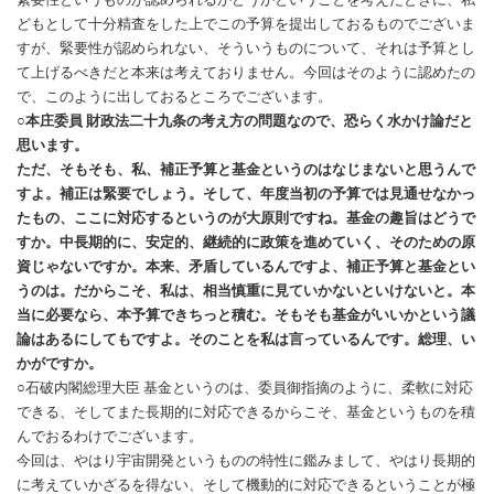
どもとして十分精査をした上でこの予算を提出しておるものでございま
すが、緊要性が認められない、そういうものについて、それは予算とし
て上げるべきだと本来は考えておりません。今回はそのように認めたの
で、このように出しておるところでございます。
○本庄委員 財政法二十九条の考え方の問題なので、恐らく水かけ論だと
思います。
ただ、そもそも、私、補正予算と基金というのはなじまないと思うんで
すよ。補正は緊要でしょう。そして、年度当初の予算では見通せなかっ
たもの、ここに対応するというのが大原則ですね。基金の趣旨はどうで
すか。中長期的に、安定的、継続的に政策を進めていく、そのための原
資じゃないですか。本来、矛盾しているんですよ、補正予算と基金とい
うのは。だからこそ、私は、相当慎重に見ていかないといけないと。本
当に必要なら、本予算できちっと積む。そもそも基金がいいかという議
論はあるにしてもですよ。そのことを私は言っているんです。総理、い
かがですか。
○石破内閣総理大臣 基金というのは、委員御指摘のように、柔軟に対応
できる、そしてまた長期的に対応できるからこそ、基金というものを積
んでおるわけでございます。
今回は、やはり宇宙開発というものの特性に鑑みまして、やはり長期的
に考えていかざるを得ない、そして機動的に対応できるということが極