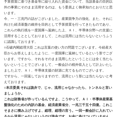
予算措置に基づき基金等に繰り入れた資金について、当該基金の目的以
外の事業にそのまま活用するのは、もう委員よく御承知のとおりだと思
います。
今、一・三兆円の話がございました。産業競争力の強化、また、それに
向けた経済基盤の維持を目的として予算措置を行ってきたものであり、
これらの執行残を一度国庫へ返納した上、ＡＩ、半導体分野への支援に
活用することとしておりまして、これは流用には当たらないというふう
に認識しております。
○石破内閣総理大臣 これは言葉の使い方の問題でございます。今経産大
臣からお答えしましたように、一度国庫に返納しているという形でござ
います。ですから、それをそのまま流用したということには全く当たら
ないということでございまして、一般会計の税外収入として計上いたし
ました上で、ＡＩ、半導体支援の財源に充てるものでございます。
ですから、一回返しておりますので、流用という形には当たらないと考
えております。
○本庄委員 それは詭弁で、じゃ、流用じゃなかったら、トンネルと言い
ましょうか。
これは財務省が作っているんですよ、こうやって、ＡＩ・半導体産業基
盤強化のための内訳の基金、経済産業省分、一兆三千五十四億。これこ
そまさに積み上げですよ、総理、総理の言う。一回一般会計に入れてい
るから流用じゃないというのは詭弁です。お金に色はついていません。