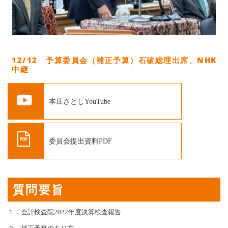
12/12 予算委員会（補正予算）石破総理出席、NHK
中継
本庄さとしYouTube
委員会提出資料PDF
質問要旨
１．会計検査院2022年度決算検査報告