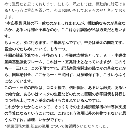
めて重要だと思っております。むしろ、私としては、機動的に対応でき
るという点に重点を置いて、今回お願いをしておるものだと考えており
ます。
○本庄委員 見解の不一致なのかもしれませんが、機動的なものが基金な
のか、あるいは補正予算なのか、ここはなお議論が私は必要だと思いま
す。
ちょっと、次に行きます。半導体なんですが、中身は基金の問題です。
基金のでたらめについて、もう一つ。
今回の補正予算でも、今後のＡＩ、半導体支援策として、ＡＩ・半導体
産業基盤強化フレーム、これは一・五兆計上となっていますが、このう
ち一・三兆は、この下段ですね、経済産業省関連の幾つかの基金などか
ら、国庫納付金、ここから一・三兆回す、財源確保する、こういうふう
になっています。
この一・三兆の内訳は、コロナ禍で、信用保証、あるいは融資、あるい
は給付金、あるいはマスクの生産などのために巨額の赤字国債も発行し
つつ積み上げてきた基金の残りも含まれているんです
ね。
これが余ったからといって、そっくりそのまま経済産業省の半導体支援
の予算になるということでは、これはもう流用以外の何物でもないと思
うんですね。総理、いかがですか。
○武藤国務大臣 基金の流用について御質問をいただきました。