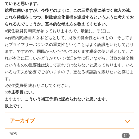
ていると思います。
総理に伺いますが、今後どのように、この三党合意に基づく歳入の減、
これを確保をしつつ、財政健全化目標を達成するというふうに考えてお
られるんでしょうか。基本的な考え方を教えてください。
○安住委員長 時間が参っておりますので、最後に、手短に。
○石破内閣総理大臣 私どもとして、財政の健全性というもの、そしてま
たプライマリーバランスの重要性ということはよく認識をいたしており
ます。ですので、国民からいただいております税金の使い道として、こ
れが本当に正しいかどうかという検証を常に行いながら、財政の健全性
というものの重要性は決して忘れてはならないと思っております。いろ
いろな工夫が必要でございますので、更なる御議論を賜りたいと存じま
す。
○安住委員長 終わりにしてください。
○本庄委員 はい。
ますます、こういう補正予算は認められないと思います。
以上です。
アーカイブ
2025
14