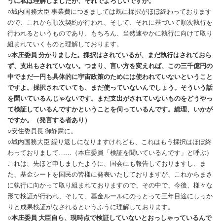
うに私は理解しましたが、それでよろしいですか。
○城内国務大臣 事業費につきましては既に採択がほぼ終わっております
ので、これから順次契約が行われ、そして、それに基づいて順次執行を
行われるというものであり、もちろん、当然速やかに執行に向けて取り
組まれていくものと理解しております。
○本庄委員 分かりました。採択はされているが、まだ執行はされておら
ず、支出もされていない。つまり、言い方を変えれば、この三千億円の
中でまだ一円も具体的に宇宙政策のためには使われていないということ
ですよ。採択されていても、まだ使っていないんでしょう。そういう話
を聞いているんじゃないです。まだ支出がされていないものをどうやっ
て検証しているんですかということを伺っているんです。総理、いかが
ですか。（発言する者あり）
○安住委員長 御静粛に。
○城内国務大臣 繰り返しになりますけれども、これはもう採択はほぼ終
わっておりまして……（本庄委員「検証を聞いているんです」と呼ぶ）
これは、先ほど申しましたように、国会にも報告しておりますし、ま
た、基金シートを国民の皆様に発表いたしておりますが、これからまさ
に執行に向かって取り組まれておりますので、その中で、今後、様々な
形で検証が行われ、そして、基金ルールにのっとって三年目途にしっか
りと成果検証がなされるというふうに理解しております。
○本庄委員 大臣自ら、現時点で検証していないとおっしゃっているんで