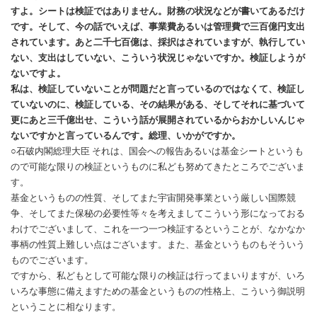
すよ。シートは検証ではありません。財務の状況などが書いてあるだけ
です。そして、今の話でいえば、事業費あるいは管理費で三百億円支出
されています。あと二千七百億は、採択はされていますが、執行してい
ない、支出はしていない、こういう状況じゃないですか。検証しようが
ないですよ。
私は、検証していないことが問題だと言っているのではなくて、検証し
ていないのに、検証している、その結果がある、そしてそれに基づいて
更にあと三千億出せ、こういう話が展開されているからおかしいんじゃ
ないですかと言っているんです。総理、いかがですか。
○石破内閣総理大臣 それは、国会への報告あるいは基金シートというも
ので可能な限りの検証というものに私ども努めてきたところでございま
す。
基金というものの性質、そしてまた宇宙開発事業という厳しい国際競
争、そしてまた保秘の必要性等々を考えましてこういう形になっておる
わけでございまして、これを一つ一つ検証するということが、なかなか
事柄の性質上難しい点はございます。また、基金というものもそういう
ものでございます。
ですから、私どもとして可能な限りの検証は行ってまいりますが、いろ
いろな事態に備えますための基金というものの性格上、こういう御説明
ということに相なります。