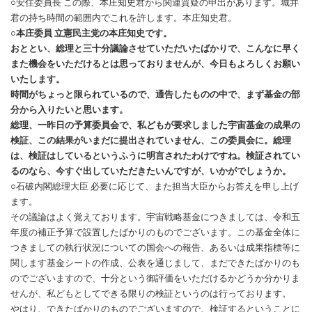
○安住委員長 この際、本庄知史君から関連質疑の申出があります。城井
君の持ち時間の範囲内でこれを許します。本庄知史君。
○本庄委員 立憲民主党の本庄知史です。
おととい、総理と三十分議論させていただいたばかりで、こんなに早く
また機会をいただけるとは思っておりませんが、今日もよろしくお願い
いたします。
時間がちょっと限られているので、通告したものの中で、まず基金の部
分から入りたいと思います。
総理、一昨日の予算委員会で、私どもが要求しました宇宙基金の成果の
検証、この結果がいまだに提出されていません、この委員会に。総理
は、検証はしているというふうに明言されたわけですね。検証されてい
るのなら、今すぐ出していただきたいんですが、いかがでしょうか。
○石破内閣総理大臣 必要に応じて、また担当大臣からお答えを申し上げ
ます。
その議論はよく覚えております。宇宙戦略基金につきましては、令和五
年度の補正予算で設置したばかりのものでございます。この基金全体に
つきましての執行状況についての国会への報告、あるいは成果指標等に
関します基金シートの作成、公表を通じまして、まだできたばかりのも
のでございますので、十分という御評価をいただけるかどうか分かりま
せんが、私どもとしてできる限りの検証というのは行っております。
やはり、できたばかりのものでございますので、検証するということに