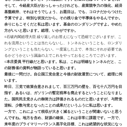
そして、今経産大臣がおっしゃったけれども、産業競争力の強化、経済
基盤維持、それはそうでしょう、お題目は。でも、コロナだからつけた
予算ですよ、特別な状況だから。その残り金で半導体をやるんですか。
余りにもこそくだと私は思います。基金のロンダリングですよ。やめた
方がいいと思います。総理、いかがですか。
○石破内閣総理大臣 繰り返しのお答えになって恐縮でございますが、こ
れを流用ということは当たらないし、トンネルということも、ロンダリ
ングということも当たらない。一度返した上で、本当にそれが必要であ
るかどうかという議論の上でこれをやっておるところでございます。
○本庄委員 平行線だと思います。私は、これは明確なトンネルだと、こ
の財務省の資料が物語っていると思います。
最後に一問だけ。自公国三党合意と今後の財政運営について、総理に伺
います。
昨日、三党で政策合意されまして、百三万円の壁を、百七十八万円を目
指す、あるいは、ガソリンの暫定税率を廃止するということになりまし
た。国民民主党さんの御努力は評価されるものだと思いますが、与野党
逆転、少数与党となったことの成果だというふうに私は思います。
一方で、これによって税収が大きく減るということが間違いないと思う
んですね。地方を含め、財源の確保、これは非常に課題です。一方で、
来年度のプライマリーバランス黒字化目標、これは絶望的な状況になっ