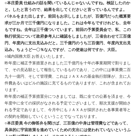
○本庄委員 仕組みの話を聞いているんじゃないんですね。検証したのか
と。したと言うので、結果を出してくださいと言っているんですよ。
パネルをまた出します。前回もお示ししましたが、百億円だった概算要
求が三か月で三千億円になりました。これは今年もですけれども、去年
もですね。去年は三千億ついています。前回の予算委員会で、私、この
執行状況について政府参考人に確認をしましたが、三省合わせて三百億
円、年度内に支出見込みだと。三千億円のうち三百億円、年度内支出見
込み。ちょうど一〇％なんですが、この使途は何ですか、大臣。
○城内国務大臣 お答えいたします。
昨年度に補正予算措置されました三千億円を十年の事業期間で割りまし
て、その見込額として報告しているものであり、この中には事業費二百
九十一億円、そして管理費、これはＪＡＸＡの基金執行部隊が、主に人
件費あるいはビルの施設に充てるものでありますが、これが含まれてお
ります。
昨年度の補正予算措置分につきましては、既に全ての公募を済ませ、今
年度中に全ての採択がなされる予定でございまして、順次支援が開始さ
れる予定でありまして、今月中にもＪＡＸＡが採択された各事業者等と
の契約を開始していくということでなっております。
○本庄委員 今の御答弁を聞けば、三百億の中身は管理費などであって、
具体的に宇宙政策を進めていくための支出には使われていないというふ