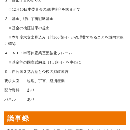
２．補正予算のあり方
※12月10日本委員会の総理答弁を踏まえて
３．基金、特に宇宙戦略基金
※基金の検証結果の提出
※本年度末支出見込み（計300億円）が管理費であることを城内大臣
に確認
４．ＡＩ・半導体産業基盤強化フレーム
※基金等の国庫返納金（1.3兆円）を中心に
５．自公国３党合意と今後の財政運営
要求大臣 総理、宇宙、経済産業
配付資料 あり
パネル あり
議事録