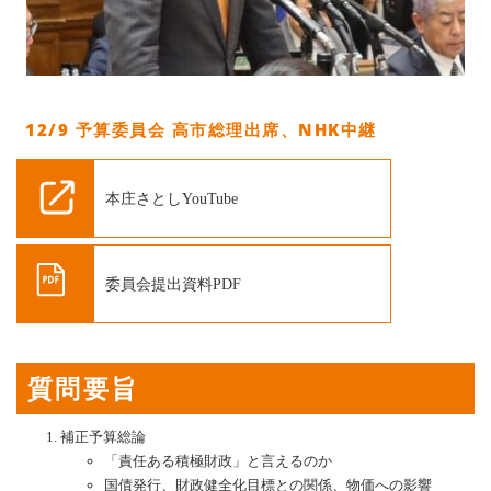
12/9 予算委員会 高市総理出席、NHK中継
本庄さとしYouTube
委員会提出資料PDF
質問要旨
補正予算総論
「責任ある積極財政」と言えるのか
国債発行、財政健全化目標との関係、物価への影響