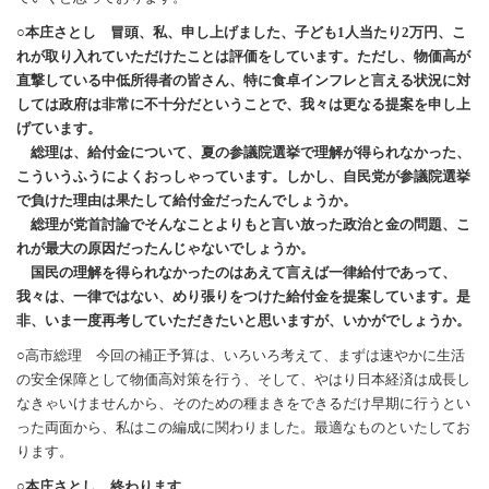
○本庄さとし 冒頭、私、申し上げました、子ども1人当たり2万円、こ
れが取り入れていただけたことは評価をしています。ただし、物価高が
直撃している中低所得者の皆さん、特に食卓インフレと言える状況に対
しては政府は非常に不十分だということで、我々は更なる提案を申し上
げています。
総理は、給付金について、夏の参議院選挙で理解が得られなかった、
こういうふうによくおっしゃっています。しかし、自民党が参議院選挙
で負けた理由は果たして給付金だったんでしょうか。
総理が党首討論でそんなことよりもと言い放った政治と金の問題、こ
れが最大の原因だったんじゃないでしょうか。
国民の理解を得られなかったのはあえて言えば一律給付であって、
我々は、一律ではない、めり張りをつけた給付金を提案しています。是
非、いま一度再考していただきたいと思いますが、いかがでしょうか。
○高市総理 今回の補正予算は、いろいろ考えて、まずは速やかに生活
の安全保障として物価高対策を行う、そして、やはり日本経済は成長し
なきゃいけませんから、そのための種まきをできるだけ早期に行うとい
った両面から、私はこの編成に関わりました。最適なものといたしてお
ります。
○本庄さとし 終わります。