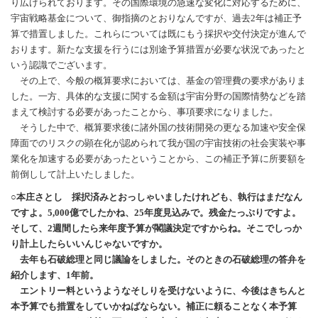
り広げられております。その国際環境の急速な変化に対応するために、
宇宙戦略基金について、御指摘のとおりなんですが、過去2年は補正予
算で措置しました。これらについては既にもう採択や交付決定が進んで
おります。新たな支援を行うには別途予算措置が必要な状況であったと
いう認識でございます。
その上で、今般の概算要求においては、基金の管理費の要求がありま
した。一方、具体的な支援に関する金額は宇宙分野の国際情勢などを踏
まえて検討する必要があったことから、事項要求になりました。
そうした中で、概算要求後に諸外国の技術開発の更なる加速や安全保
障面でのリスクの顕在化が認められて我が国の宇宙技術の社会実装や事
業化を加速する必要があったということから、この補正予算に所要額を
前倒しして計上いたしました。
○本庄さとし 採択済みとおっしゃいましたけれども、執行はまだなん
ですよ。5,000億でしたかね、25年度見込みで。残金たっぷりですよ。
そして、2週間したら来年度予算が閣議決定ですからね。そこでしっか
り計上したらいいんじゃないですか。
去年も石破総理と同じ議論をしました。そのときの石破総理の答弁を
紹介します、1年前。
エントリー料というようなそしりを受けないように、今後はきちんと
本予算でも措置をしていかねばならない。補正に頼ることなく本予算