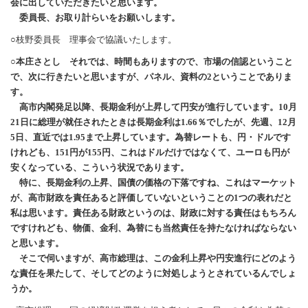
会に出していただきたいと思います。
委員長、お取り計らいをお願いします。
○枝野委員長 理事会で協議いたします。
○本庄さとし それでは、時間もありますので、市場の信認ということ
で、次に行きたいと思いますが、パネル、資料の2ということでありま
す。
高市内閣発足以降、長期金利が上昇して円安が進行しています。10月
21日に総理が就任されたときは長期金利は1.66％でしたが、先週、12月
5日、直近では1.95まで上昇しています。為替レートも、円・ドルです
けれども、151円が155円、これはドルだけではなくて、ユーロも円が
安くなっている、こういう状況であります。
特に、長期金利の上昇、国債の価格の下落ですね、これはマーケット
が、高市財政を責任あると評価していないということの1つの表れだと
私は思います。責任ある財政というのは、財政に対する責任はもちろん
ですけれども、物価、金利、為替にも当然責任を持たなければならない
と思います。
そこで伺いますが、高市総理は、この金利上昇や円安進行にどのよう
な責任を果たして、そしてどのように対処しようとされているんでしょ
うか。