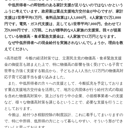
中低所得者への即効性のある家計支援が足りないのではないかという
ふうに考えています。政府案は重点支援地方交付金が中心ですが、家計
支援は1世帯平均1万円、食料品加算は1人3,000円、4人家族で2万2,000
円です。電気・ガス代支援は、足しても1世帯平均7,000円。合わせて2
万9,000円です、3万弱。これが標準的な4人家族の支援策。我々が提案
している物価高・食卓緊急支援金は、4人家族で12万円となります。
なぜ中低所得者への現金給付を実施されないんでしょうか。理由を教
えてください。
○高市総理 今般の経済対策では、立憲民主党の物価高・食卓緊急支援
金の御提言も踏まえた上で、特に物価高の影響を強く受けている子育て
世帯を力強く支援する観点から、子どもさん1人当たり2万円の物価高対
応子育て応援手当を盛り込みました。
また、中低所得者の方々への支援として、今般拡充を予定しておりま
す重点支援地方交付金を活用して、地方公共団体が行う給付方式の取組
を含めた物価高対策や、賃上げを行う中小企業、小規模事業者への支援
など、様々な物価高対策を講じるということで、必要な支援を行うこと
としております。
今後は、給付つき税額控除の制度設計、これに着手してまいりますの
で、特に中所得、低所得の方にとって暮らしやすい、そういう形ができ
ていくと思っております。