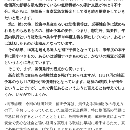
物価高の影響を最も受けている中低所得者への家計支援がやはり不十
分。私たちは、物価高・食卓緊急支援金として引き続き提案をしていき
たいと思います。
第2、第3の柱、投資や基金あるいは防衛費等は、必要性自体は認めら
れるものもあるものの、補正予算の要件、つまり、想定外、緊要性、年
度内執行という財政法29条や予算単年度主義を満たしていない、あるい
は逸脱したものが山積みとなっています。
その結果、18兆を超える過大な補正予算となっており、来年度の本予
算に回すべきもの、あるいは減額すべきものなど、かなりの精査が必要
というふうに考えています。
そこで、まず、国債発行の観点から伺います。
高市総理は責任ある積極財政を掲げておられますが、18.3兆円の補正
予算のうち11.7兆円が国債発行となっています。財源の6割以上が借金
ということですが、これで責任あるというふうに言えるとお考えでしょ
うか、いかがでしょうか。
○高市総理 今回の経済対策、補正予算は、責任ある積極財政の考え方
の下、今おっしゃっていただいた生活の安全保障、特に物価高の問題に
早急に対応するということとともに、危機管理投資、成長投資によって
安全で安心な社会と強い経済を実現する取組に早期に着手するため、真
に必要な施策を積み上げて取りまとめたものでございます。