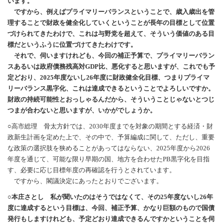
います。
ですから、例えばプライマリーバランスということで、歳入歳出を管
理することで財政を健全化していくということが長年の目標として位置
づけられてきたわけで、これは与野党を超えて、そういう価値のある目
標だというふうに位置づけてきたわけです。
それで、伺いますけれども、今回の補正予算で、プライマリーバラン
スあるいは政府債務残高対GDP比、悪化すると思いますが、これでも予
定どおり、2025年度ないし26年度に財政健全化目標、つまりプライマ
リーバランス黒字化、これは達成できるということでよろしいですか。
財政の持続可能性とおっしゃるんだから、そういうことじゃないとつじ
つまが合わないと思いますが、いかがでしょうか。
○高市総理 骨太方針では、2030年度までを対象の期間とする経済・財
政新生計画を定めた上で、その中で、予算編成に関して、ただし、重要
な政策の選択肢を狭めることがあってはならない、2025年度から2026
年度を通じて、可能な限り早期の国、地方を合わせたPB黒字化を目指
す、必要に応じ目標年度の再確認を行うとされています。
ですから、閣議決定にあったとおりでございます。
○本庄さとし 私が聞いたのはそうではなくて、その25年度ないし26年
度に達成するという目標は、今回、補正予算、かなり巨額のもので国債
発行もしますけれども、予定どおり達成できるんですかということを伺