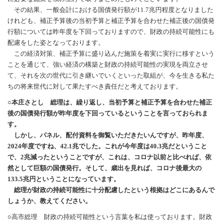
その結果、一般会計における国債発行額が11.7兆円程度となりました
けれども、補正予算後の当初予算と補正予算を合わせた補正後の国債発
行額については昨年度を下回っておりますので、財政の持続可能性にも
配慮をした姿となっております。
この経済対策、補正予算に盛り込んだ施策を着実に実行に移すという
ことを通じて、強い経済の構築と財政の持続可能性の実現を両立させ
て、それを次の世代に引き継いでいくといった取組が、今を生きる私た
ちの将来世代に対して果たすべき責任だと考えております。
○本庄さとし 総理は、繰り返し、当初予算と補正予算を合わせた補正
後の国債発行額が昨年度を下回っているということを言っておられま
す。
しかし、パネル、配付資料を御覧いただきたいんですが、昨年度、
2024年度ですね、42.1兆でした。これが今年度は40.3兆だということ
で、2兆減ったということですが、これは、コロナ以前と比べれば、依
然として巨額の国債発行。そして、歳出を見れば、コロナ後最大の
133.5兆円ということになっています。
総理が財政の持続可能性に十分配慮したという根拠はどこにあるんで
しょうか、教えてください。
○高市総理 財政の持続可能性という言葉を私は使っております。財政