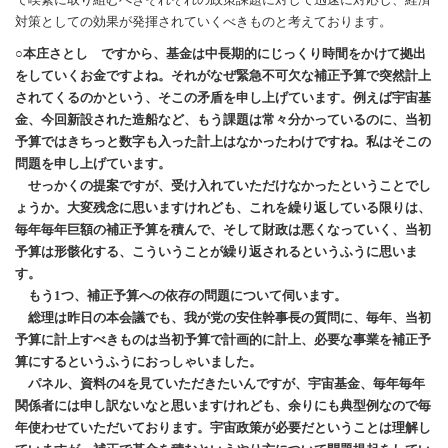
対策としての効果が発揮されていくべきものと考えております。
○本庄さとし ですから、基金は中長期的にじっくり時間をかけて拠出
をしていくお金ですよね。それがなぜ緊急不可欠な補正予算で突然計上
されてくるのかという、そこの矛盾を申し上げています。例えば宇宙基
金、今回新設された造船など、もう課題は常々分かっているのに、当初
予算ではきちっと数字も入った計上はなかったわけですね。私はそこの
問題を申し上げています。
せっかくの提案ですが、受け入れていただけなかったということでし
ょうか。大変残念に思いますけれども、これを繰り返している限りは、
毎年毎年巨額の補正予算を積んで、そして財政は悪くなっていく、当初
予算は形骸化する、こういうことが繰り返されるというふうに思いま
す。
もう1つ、補正予算への依存の問題について伺います。
総理は昨日の本会議でも、我が党の安住幹事長の質問に、毎年、当初
予算に計上すべきものは当初予算で計画的に計上、必要な事業を補正予
算にするというふうにおっしゃいました。
パネル、資料の4を見ていただきたいんですが、宇宙基金、毎年毎年
関係者には申し訳ないなと思いますけれども、余りにも典型例なので毎
年使わせていただいております。宇宙政策が必要だということは理解し