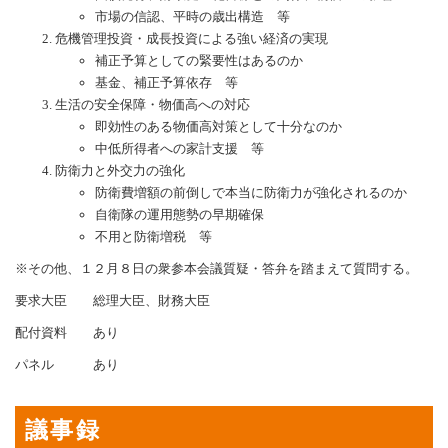
市場の信認、平時の歳出構造 等
危機管理投資・成長投資による強い経済の実現
補正予算としての緊要性はあるのか
基金、補正予算依存 等
生活の安全保障・物価高への対応
即効性のある物価高対策として十分なのか
中低所得者への家計支援 等
防衛力と外交力の強化
防衛費増額の前倒しで本当に防衛力が強化されるのか
自衛隊の運用態勢の早期確保
不用と防衛増税 等
※その他、１２月８日の衆参本会議質疑・答弁を踏まえて質問する。
要求大臣 総理大臣、財務大臣
配付資料 あり
パネル あり
議事録