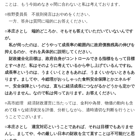
ことは、もう今始めなきゃ間に合わないと私は考えております。
○枝野委員長 不規則発言はおやめをください。
一方、答弁は質問に端的にお答えください。
○本庄さとし 端的どころか、そもそも答えていただいていないんです
が。
私が伺ったのは、どうやって成長率の範囲内に政府債務残高の伸びを
抑えるのか、それを具体的に説明してください。
財政健全化目標は、政府自身がコントロールできる指標をもって目標
とすべきだ、私はそのように考えているから申し上げているんですね。
成長率というのは、うまくいくときもあれば、うまくいかないときもあ
ります。ましてや、今総理がおっしゃった食料安全保障とかエネルギ
ー、安全保障というのは、直ちに経済成長につながるかどうかも定かで
はありません。なので私は伺っております。お答えください。
○高市総理 経済財政運営に当たっては、金利や為替、物価の動向も含
めて様々な経済状況を評価、分析しながら、適時適切な判断を行うとい
うことでございます。
○本庄さとし 適宜対応ということであれば、それは目標でもありませ
んし、ましてや、今の厳しい日本の財政を立て直すことは不可能だと思