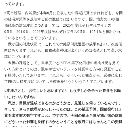
っています。
○高市総理 内閣府が本年8月に公表した中長期試算ですけれども、今回
の経済対策等を反映する前の数値ではありますが、国、地方のPBや債
務残高の対GDP比につきましては、2025年度はそれぞれマイナス
0.5％、201.0％、2026年度はそれぞれプラス0.5％、197.1％と推計され
ているということでございます。
我が国の財政状況は、これまでの経済財政運営の成果もあり、改善傾
向にありますけれども、債務残高対GDP比というのは依然として高い水
準にございます。
今後の課題として、単年度ごとのPBの黒字化目標の達成状況を見て
いく方針というのは、数年単位でバランスを確認する方向に見直すこと
も検討いたしております。けれども、そういった観点から、必要に応じ
てPBの目標年度についても再確認を行うということでございます。
○本庄さとし お忙しいと思いますが、もう少しかみ合った答弁をお願
いしたいんですね。
私は、目標が達成できるのかどうかと、見通しを伺っているんです。
そして、さっき総理がおっしゃったのは、この補正予算、国債発行11.7
兆を出す前の数字ですよね。ですので、今回の補正予算が我が国の財政
にどういった影響を及ぼすのかということを政府にはちゃんとこの委員