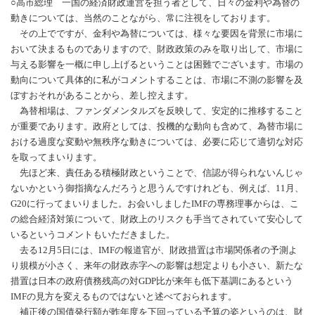
○高市総理 一国の経済財政運営を担う者として、日々の金利や為替の
動きについては、当然のことながら、常に注視をしております。
その上でですが、金利や為替については、様々な要因を背景に市場に
おいて決まるものでありますので、財政政策のみを取り出して、市場に
与える影響を一概に申し上げるということは困難でございます。市場の
動向について具体的に私がコメントすることは、市場に不測の影響を及
ぼすおそれがあることから、差し控えます。
為替相場は、ファンダメンタルズを反映して、安定的に推移すること
が重要であります。政府としては、投機的な動向も含めて、為替市場に
おける過度な変動や無秩序な動きについては、必要に応じて適切な対応
を取ってまいります。
先ほど来、責任ある積極財政ということで、信認が得られないんじゃ
ないかという御指摘なんだろうと思うんですけれども、例えば、11月、
G20に行ってまいりました。お会いしましたIMFの専務理事からは、こ
の総合経済対策について、財政上のリスクも手当てされていて安心して
いるというコメントもいただきました。
去る12月5日には、IMFの報道官が、財政措置は市場関係者の予測よ
り規模が小さく、来年の財政赤字への影響は想定よりも小さい、新たな
措置は日本の政府債務残高の対GDP比が来年も低下基調にあるという
IMFの見方を変えるものではないと述べておられます。
補正後の国債発行額が昨年度を下回っている予算の姿というのは、財