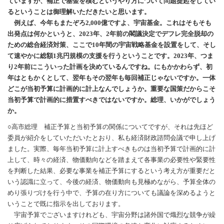
ていますが、補正で基金を積むというやり方について問題提起をしてい
るということは御理解いただきたいと思います。
例えば、今年もまたぞろ2,000億ですよ、宇宙基金。これはそもそも
出発点は何かというと、2023年、2年前の閣議決定でデフレ完全脱却の
ための総合経済対策、ここで10年間の宇宙戦略基金を設置をして、そし
て速やかに総額1兆円規模の支援を行うということです。2023年、つま
り2年前にこういった計画を決めているんですね。にもかかわらず、初
年はともかくとして、翌年もその翌年も毎回補正じゃないですか。一体
どこが当初予算に計画的に計上なんでしょうか。重要な国策だからこそ
当初予算で計画的に措置すべきではないですか。総理、いかがでしょう
か。
○高市総理 補正予算と当初予算の関係についてですが、それは先ほど
委員が紹介をしていただいたとおり、私も経済財政諮問会議で申し上げ
ました。実際、毎年当初予算に計上すべきものは当初予算で計画的に計
上して、時々の経済、物価動向などを踏まえて各事業の必要性や緊要性
を判断した結果、必要な事業を補正予算にするという考え方が重要だと
いう認識に立って、今後の経済、物価動向も見極めながら、予算全体の
めり張りづけを行う中で、予算の在り方についても議論を深めるようと
いうことで既に指示を出しております。
宇宙予算でございますけれども、宇宙分野は諸外国で熾烈な競争が繰