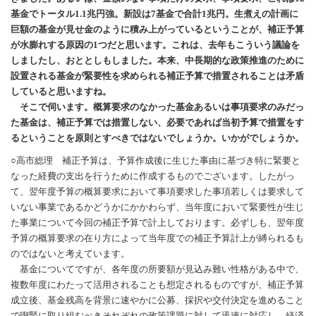
基金でトータル1.1兆円強。新設は7基金で合計1兆円。生煮えの計画に
巨額の基金が見せ金のように積み上がっているということが、補正予算
が水膨れする原因の1つだと思います。これは、去年もこういう議論を
しましたし、おととしもしました。本来、中長期的な政策推進のために
設置される基金が緊要性を求められる補正予算で措置されることは矛盾
していると思いますね。
そこで伺います。概算要求のなかった基金あるいは事項要求のみだっ
た基金は、補正予算では措置しない、必要であれば当初予算で措置をす
るということを原則とすべきではないでしょうか。いかがでしょうか。
○高市総理 補正予算は、予算作成後に生じた事由に基づき特に緊要と
なった経費の支出を行うために作成するものでございます。したがっ
て、翌年度予算の概算要求において事項要求した事項若しくは要求して
いない事業であるかどうかにかかわらず、当年度において緊要性が生じ
た事業について今回の補正予算で計上しております。必ずしも、翌年度
予算の概算要求の在り方によって当年度での補正予算計上が縛られるも
のではないと考えています。
基金についてですが、各年度の所要額が見込み難い性格がある中で、
複数年度にわたって活用されることも想定されるものですが、補正予算
成立後、基金残高を背景に速やかに公募、採択や交付決定を進めること
で喫緊に取り組むべきそれぞれの政策課題に対して迅速に対応し、経済