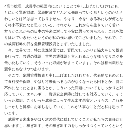
○高市総理 成長率の範囲内にということで申し上げましたけれども、
とにかく緊縮財政、緊縮財政でどんどん先細っていく形というのがふさ
わしいとは私は思っておりません。やはり、今を生きる私たちが何とな
く将来不安だなと思っている、それから、これからを生きていく若い
方々がこれからの日本の将来に対して不安に思っておられる、これを取
り除いていきたいというのが私の強い思いでございました。それで、こ
の成長戦略の肝を危機管理投資とまずいたしました。
今、世界では、特に先進諸国では、官民でしっかりと協力をして投資
を行って、共通の課題、世界共通課題と言われるような様々なリスクを
最小化していく、そういった取組が始まっています。それは相当熾烈な
競争にもなりつつあります。
そこで、危機管理投資と申し上げましたけれども、代表的なものとし
て食料安全保障、やはり将来食べるものがなくなったら困るとか、特に
不作になったときに困るとか、こういった問題についてもしっかりと対
応していく。エネルギー、資源安全保障に対しても対応していく。そう
いった取組、こういった成長によって生み出す果実というもの、これを
しっかりと皆様にお示しをしていく、これが大事なことだと私は思って
います。
成長する未来をやはり次の世代に残していくことが私たちの責任だと
思いますし、稼ぎ出す、その稼ぎ出す力をしっかりつくっていくという