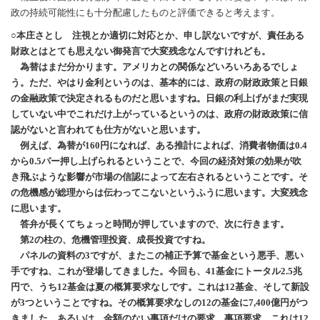
政の持続可能性にも十分配慮したものと評価できると考えます。
○本庄さとし 注視とか適切に対応とか、申し訳ないですが、責任ある
財政とはとても思えない御発言で大変残念なんですけれども。
為替はまだ分かります。アメリカとの関係などいろいろあるでしょ
う。ただ、やはり金利というのは、基本的には、政府の財政政策と日銀
の金融政策で決定されるものだと思いますね。日銀の利上げがまだ実現
していない中でこれだけ上がっているというのは、政府の財政政策に信
認がないと言われても仕方がないと思います。
例えば、為替が160円になれば、ある推計によれば、消費者物価は0.4
から0.5パー押し上げられるということで、今回の経済対策の効果が吹
き飛ぶような影響が市場の信認によって左右されるということです。そ
の危機感が総理からは伝わってこないというふうに思います。大変残念
に思います。
答弁が長くてちょっと時間が押していますので、次に行きます。
第2の柱の、危機管理投資、成長投資ですね。
パネルの資料の3ですが、またこの補正予算で基金という悪手、悪い
手ですね、これが登場してきました。今回も、41基金にトータル2.5兆
円で、うち12基金は夏の概算要求なしです。これは12基金、そして新設
が3つということですね。その概算要求なしの12の基金に7,400億円がつ
きました。あるいは、金額のない事項だけの要求、事項要求、これは12