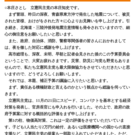
○本庄さとし 立憲民主党の本庄知史です。
まず冒頭、昨日の深夜、青森県東方沖で発生した地震について、被災
された皆様、おけがをされた方々に心よりお見舞いを申し上げます。引
き続き、北海道・三陸沖後発地震注意情報も発令されていますので、細
心の御注意をお願いしたいと思います。
また、政府、自治体、消防、警察等関係者の皆さんにおかれまして
は、夜を徹した対応に感謝を申し上げます。
高市総理も、深夜、未明、早朝と記者会見された後のこの予算委員会
ということで、大変お疲れさまです。災害、防災に与党も野党もありま
せんので、私たち立憲民主党も最大限御協力をさせていただきたいと思
いますので、どうぞよろしくお願いします。
それでは、本題、補正予算の議論に入りたいと思います。
まず、責任ある積極財政と言えるのかという観点から総論を伺ってい
きます。
立憲民主党は、11月の21日にスピード、コンパクトを基本とする経済
対策を発表し、官房長官にも申入れを行いました。その上で、政府の政
府予算案に対する概括的な評価をまず申し上げます。
第1の柱、物価高対策、これは一定の評価をさせていただいていま
す。子ども1人当たり2万円の給付、あるいは医療機関への国からの直接
支援など、立憲民主党の提案も一部取り入れていただきました。ただ、