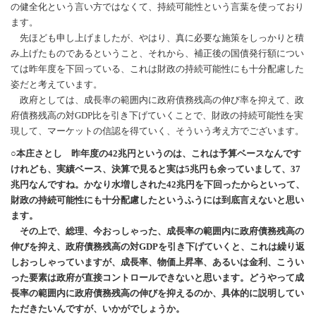
の健全化という言い方ではなくて、持続可能性という言葉を使っており
ます。
先ほども申し上げましたが、やはり、真に必要な施策をしっかりと積
み上げたものであるということ、それから、補正後の国債発行額につい
ては昨年度を下回っている、これは財政の持続可能性にも十分配慮した
姿だと考えています。
政府としては、成長率の範囲内に政府債務残高の伸び率を抑えて、政
府債務残高の対GDP比を引き下げていくことで、財政の持続可能性を実
現して、マーケットの信認を得ていく、そういう考え方でございます。
○本庄さとし 昨年度の42兆円というのは、これは予算ベースなんです
けれども、実績ベース、決算で見ると実は5兆円も余っていまして、37
兆円なんですね。かなり水増しされた42兆円を下回ったからといって、
財政の持続可能性にも十分配慮したというふうには到底言えないと思い
ます。
その上で、総理、今おっしゃった、成長率の範囲内に政府債務残高の
伸びを抑え、政府債務残高の対GDPを引き下げていくと、これは繰り返
しおっしゃっていますが、成長率、物価上昇率、あるいは金利、こうい
った要素は政府が直接コントロールできないと思います。どうやって成
長率の範囲内に政府債務残高の伸びを抑えるのか、具体的に説明してい
ただきたいんですが、いかがでしょうか。