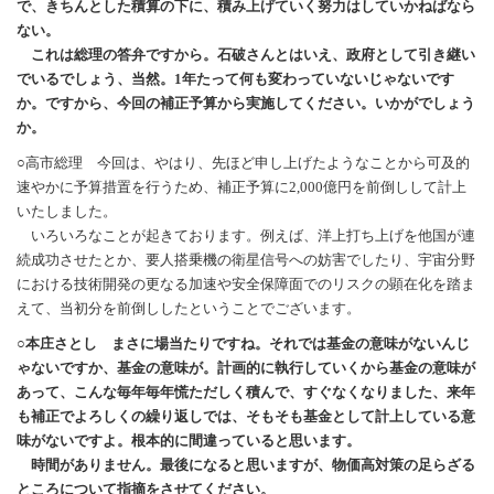
で、きちんとした積算の下に、積み上げていく努力はしていかねばなら
ない。
これは総理の答弁ですから。石破さんとはいえ、政府として引き継い
でいるでしょう、当然。1年たって何も変わっていないじゃないです
か。ですから、今回の補正予算から実施してください。いかがでしょう
か。
○高市総理 今回は、やはり、先ほど申し上げたようなことから可及的
速やかに予算措置を行うため、補正予算に2,000億円を前倒しして計上
いたしました。
いろいろなことが起きております。例えば、洋上打ち上げを他国が連
続成功させたとか、要人搭乗機の衛星信号への妨害でしたり、宇宙分野
における技術開発の更なる加速や安全保障面でのリスクの顕在化を踏ま
えて、当初分を前倒ししたということでございます。
○本庄さとし まさに場当たりですね。それでは基金の意味がないんじ
ゃないですか、基金の意味が。計画的に執行していくから基金の意味が
あって、こんな毎年毎年慌ただしく積んで、すぐなくなりました、来年
も補正でよろしくの繰り返しでは、そもそも基金として計上している意
味がないですよ。根本的に間違っていると思います。
時間がありません。最後になると思いますが、物価高対策の足らざる
ところについて指摘をさせてください。