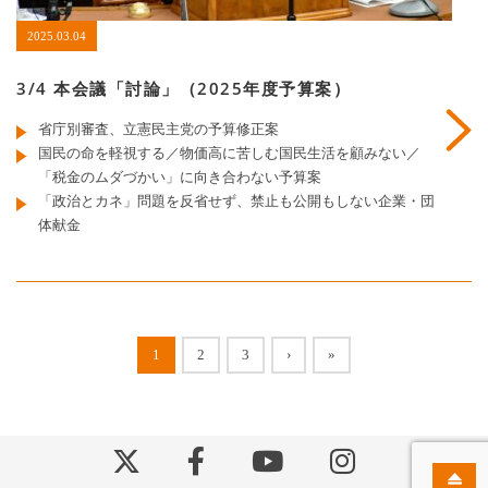
2025.03.04
3/4 本会議「討論」（2025年度予算案）
省庁別審査、立憲民主党の予算修正案
国民の命を軽視する／物価高に苦しむ国民生活を顧みない／
「税金のムダづかい」に向き合わない予算案
「政治とカネ」問題を反省せず、禁止も公開もしない企業・団
体献金
1
2
3
›
»