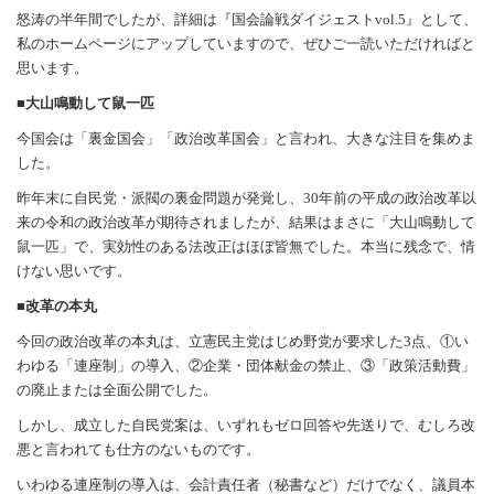
怒涛の半年間でしたが、詳細は『国会論戦ダイジェストvol.5』として、
私のホームページにアップしていますので、ぜひご一読いただければと
思います。
■大山鳴動して鼠一匹
今国会は「裏金国会」「政治改革国会」と言われ、大きな注目を集めま
した。
昨年末に自民党・派閥の裏金問題が発覚し、30年前の平成の政治改革以
来の令和の政治改革が期待されましたが、結果はまさに「大山鳴動して
鼠一匹」で、実効性のある法改正はほぼ皆無でした。本当に残念で、情
けない思いです。
■改革の本丸
今回の政治改革の本丸は、立憲民主党はじめ野党が要求した3点、①い
わゆる「連座制」の導入、②企業・団体献金の禁止、③「政策活動費」
の廃止または全面公開でした。
しかし、成立した自民党案は、いずれもゼロ回答や先送りで、むしろ改
悪と言われても仕方のないものです。
いわゆる連座制の導入は、会計責任者（秘書など）だけでなく、議員本