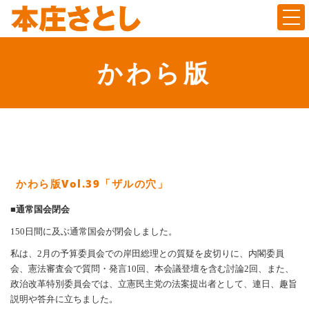
Togg
かわら版
かわら版Vol.39「ザルの穴」
■通常国会閉会
150日間に及ぶ通常国会が閉会しました。
私は、2月の予算委員会での岸田総理との質疑を皮切りに、内閣委員
会、憲法審査会で質問・発言10回、本会議登壇を含む討論2回、また、
政治改革特別委員会では、立憲民主党の法案提出者として、連日、趣旨
説明や答弁に立ちました。