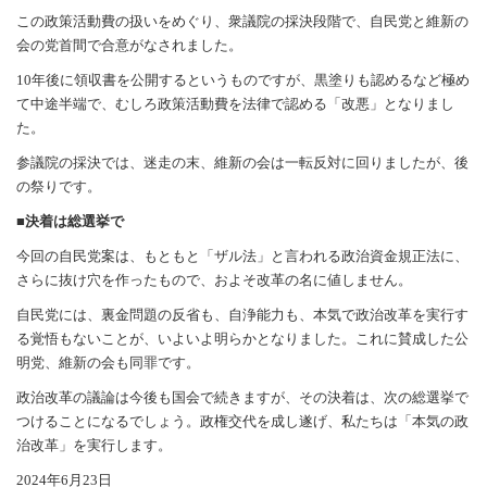
この政策活動費の扱いをめぐり、衆議院の採決段階で、自民党と維新の
会の党首間で合意がなされました。
10年後に領収書を公開するというものですが、黒塗りも認めるなど極め
て中途半端で、むしろ政策活動費を法律で認める「改悪」となりまし
た。
参議院の採決では、迷走の末、維新の会は一転反対に回りましたが、後
の祭りです。
■決着は総選挙で
今回の自民党案は、もともと「ザル法」と言われる政治資金規正法に、
さらに抜け穴を作ったもので、およそ改革の名に値しません。
自民党には、裏金問題の反省も、自浄能力も、本気で政治改革を実行す
る覚悟もないことが、いよいよ明らかとなりました。これに賛成した公
明党、維新の会も同罪です。
政治改革の議論は今後も国会で続きますが、その決着は、次の総選挙で
つけることになるでしょう。政権交代を成し遂げ、私たちは「本気の政
治改革」を実行します。
2024年6月23日