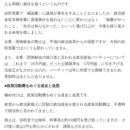
人も同様に責任を負うというものです。
自民党案で「確認書」に議員が署名をすることとなりましたが、政治資
金収支報告書に直接責任を負わないことに変わりはなく、「秘書がやっ
たこと」「自分は知らなかった」といった逃げ口上が、今後も繰り返さ
れる余地を残しました。
企業・団体献金の禁止は、平成の政治改革からの宿題ですが、今回の自
民党案では1ミリも変わっていません。
また、企業・団体献金の抜け道と言われる政治資金パーティーについて
は、これまで「20万円超」だった公開基準を「5万円超」に引き下げる
法改正がなされたものの、パーティーは年に何度でも開催できるため、
実効性はほとんどありません。
■政策活動費をめぐる迷走と改悪
極め付けは、政策活動費をめぐる迷走と改悪です。
政党から政治家個人に巨額の政治資金が渡される政策活動費は、不透明
で脱法的と言われてきました。
例えば、自民党では毎年、幹事長が約10億円を受け取っていますが、そ
の使い道は1円も明らかにされず、課税もされません。