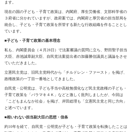
ます。
現在の国の子ども・子育て政策は、内閣府、厚生労働省、文部科学省の
３府省に分かれていますが、政府案では、内閣府と厚労省の担当部局を
統合し、子ども・子育て政策を所管する新たな行政組織を作ることとし
ています。
■子ども・子育て政策の基本理念
私も、内閣委員会（４月28日）で法案審議の質問に立ち、野田聖子担当
大臣、赤池誠章副大臣、自民党法案提出者の加藤勝信議員と議論をさせ
ていただきました。
立憲民主党は、旧民主党時代から「チルドレン・ファースト」を掲げ、
政権政策の一丁目一番地としてきました。
自民党・公明党は、子ども手当や高校無償化など民主党政権の子ども・
子育て政策を「バラマキ４Ｋ」などと激しく批判しましたが、今回は
「こどもまんなか社会」を掲げ、岸田総理も「立憲民主党と同じ方向」
と述べています。
■相いれない担当副大臣の思想・信条
約10年を経て、自民党・公明党が子ども・子育て政策を転換したことは