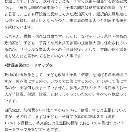
歓迎します。しかし、政府内で子ども・子育て政策を担当する赤池副大
臣は、「家族は国家の基本単位」「子供の問題は結局家族の問題」など
と公言し、こども庁設置に反対してきた政治家です。選択的夫婦別姓に
も強く反対し、副大臣となった今も、推進派の野田大臣と相反する発言
を続けています。
もちろん、思想・信条は自由です。しかし、なぜそういう思想・信条の
政治家が、子ども・子育てや男女共同参画の担当副大臣に任命されてい
るのか。リベラルな野田大臣への「お目付役」として、官邸が保守派を
送り込んだと言われても仕方のない人事です。
■財源確保のロードマップを
政権の目玉政策として、子ども政策の予算「倍増」を掲げる岸田総理で
すが、何を倍にするのか、いつまでに倍にするのか、どうやって倍にす
るのか、実は何も決まっていません。参考人質疑の中で、専門家のお一
人が「財源、財源、財源」とおっしゃっていたのが、すべてを物語って
います。
自民党は、防衛費をGDP比１％から２％に「倍増」すると主張していま
すが、その前に、まずは子ども・子育て予算のGDP比２％（現在
1.7％）を目標に、将来的には先進国の標準である３％を目指すという
ロードマップを策定すべきです。