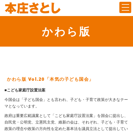
Togg
かわら版
かわら版 Vol.20「本気の子ども国会」
■こども家庭庁設置法案
今国会は「子ども国会」とも言われ、子ども・子育て政策が大きなテー
マとなっています。
政府は重要広範議案として「こども家庭庁設置法案」を国会に提出し、
自民党・公明党、立憲民主党、維新の会は、それぞれ、子ども・子育て
政策の理念や政策の方向性を定めた基本法を議員立法として提出してい