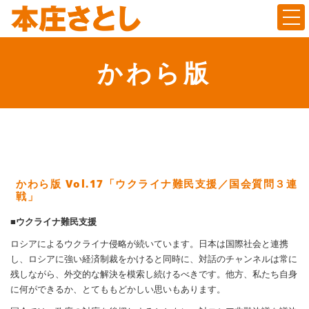
Togg
かわら版
かわら版 Vol.17「ウクライナ難民支援／国会質問３連
戦」
■ウクライナ難民支援
ロシアによるウクライナ侵略が続いています。日本は国際社会と連携
し、ロシアに強い経済制裁をかけると同時に、対話のチャンネルは常に
残しながら、外交的な解決を模索し続けるべきです。他方、私たち自身
に何ができるか、とてももどかしい思いもあります。