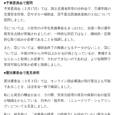
■予算委員会で質問
予算委員会（２月17日）では、国土交通省所管の分科会で、①通学路の
交通安全対策、②サポカー補助金、③千葉北西連絡道路の３点について
質問しました。
①については、八街市の小学生死傷事故をきっかけに、全国一斉の通学
路安全点検が実施されましたが、一時的な対応ではなく、継続的・定期
的な取り組みが必要であることを強調しました。
また、②については、補助金終了の根拠となるデータがないこと、③に
ついては、今後20年から30年以上かかる計画となっているが、整備する
ならもっと前倒しが必要で、それができないのであれば、より短期間で
実現可能な対策が必要と指摘しました。
■憲法審査会で意見表明
憲法審査会（３月３日）では、オンライン国会審議が現行憲法上も可能
であることを、ほぼ全会一致で確認しました。
私にも発言の機会があり、その際、安倍元総理の発言や維新の会の提言
が物議をかもしている、日米の「核共有」（ニュークリア・シェアリン
グ）についても言及しました。
私は、核共有は、「必要最小限度」の防衛力しか認めていない憲法９条