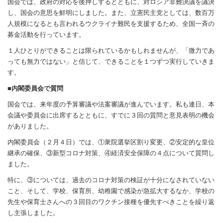
国会では、政府の対応を後押しするとともに、対ロシア非難決議を議決
し、国会の意思を鮮明にしました。また、立憲民主党としては、数百万
人規模になるとも言われるウクライナ難民を支援するため、全国一斉の
募金活動を行っています。
１人ひとりができることは限られているかもしれませんが、「微力であ
っても無力ではない」と信じて、できることを１つずつ実行していきま
す。
■内閣委員会で質問
国会では、来年度の予算審議や法案審議が進んでいます。私も連日、本
会議や委員会に出席するとともに、すでに３回の質問と意見表明の機会
がありました。
内閣委員会（２月４日）では、①衆院選挙区割り変更、②安定的な皇位
継承の確保、③新型コロナ対策、④経済安全保障の４点について質問し
ました。
特に、③については、過去のコロナ対策の検証が十分になされていない
こと、そして、学校、保育所、幼稚園で感染が急拡大するなか、学校の
先生や保育士さんへの３回目のワクチン接種を優先すべきことを繰り返
し主張しました。