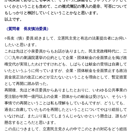
いくかということも含めて、この複式簿記の導入の是非、可否について
もしっかりと検討していくということかなと思います。
以上です。
（質問者 長友慎治委員）
○長友（慎）委員 続きまして、立憲民主党と有志の法案提出者にお伺い
したいと思います。
これは先ほど小泉委員からもお話がありました。民主党政権時代に、二
〇〇九年の衆議院選挙の公約として企業・団体献金の全面禁止を掲げ政
権交代が実現したわけですけれども、しばらくは献金の受領は自粛して
いたというふうに伺っていますが、企業・団体献金を全面禁止する政治
資金規正法の改正にめどが立たないということを理由として、暫定措置
として再開に踏み切った。
再開後、先ほど本庄委員からありましたとおりに、いわゆる公共事業の
受注額が年間一億円以上の企業・団体からの献金は受けない、そういう
事情での再開ということは私も理解をしているんですが、どうしても、
過去に自粛していたものを再開したということについてやはり総括して
いなければ、またぶり返してしまうんじゃないかという懸念は、誰もが
懸念するところだと思います。
この点につきまして、立憲民主党さんの中でこのときの対応をどう総括