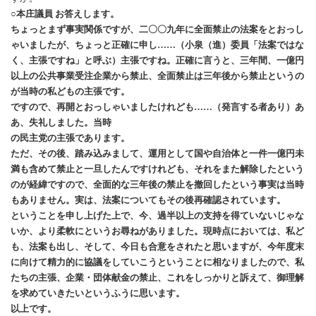
○本庄議員 お答えします。
ちょっとまず事実関係ですが、二〇〇九年に全面禁止の法案をとおっし
ゃいましたが、ちょっと正確に申し……（小泉（進）委員「法案ではな
く、主張ですね」と呼ぶ）主張ですね。正確に言うと、三年間、一億円
以上の公共事業受注企業から禁止、全面禁止は三年後から禁止というの
が当時の私どもの主張です。
ですので、再開とおっしゃいましたけれども……（発言する者あり）あ
あ、失礼しました。当時
の民主党の主張であります。
ただ、その後、踏み込みまして、運用として国や自治体と一件一億円未
満も含めて禁止と一旦したんですけれども、それをまた解除したという
のが経緯ですので、全面的な三年後の禁止を撤回したという事実は当時
もありません。実は、法案についてもその後再確認されています。
ということを申し上げた上で、今、過半以上の支持を得ていないじゃな
いか、より柔軟にというお尋ねがありました。現時点においては、私ど
も、法案も出し、そして、今日も合意をされたと思いますが、今年度末
に向けて精力的に協議をしていこうということに相なりましたので、私
たちの主張、企業・団体献金の禁止、これをしっかりと訴えて、御理解
を求めていきたいというふうに思います。
以上です。