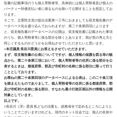
告書の記載事項のうち個人寄附者等、具体的には個人寄附者及び個人の
パーティー対価支払い者に係るものを除いて公開することを想定してお
ります。
そこで、立憲民主党の提出法案第一三号におきましても収支報告書のデ
ータベース化を盛り込んでおられますが、第二十条第四項によります
と、収支報告書のデータベースの公開は、収支報告書に記載された事項
のうち、個人寄附者等に係る部分を除くとあります。我が党の考え方と
同じくするものかどうかをお尋ねさせていただきたいと思います。
○本庄議員 長谷川委員にお答えをさせていただきます。
まず、収支報告書の公表についてですが、個人情報の保護を図る等の観
点から、第二十条第三項において、個人寄附者等の住所に係る部分を公
表するときは、都道府県、郡及び市町村の名称に係る部分に限って行う
こととしております。
お尋ねの第二十条第四項のデータベースによる公表は、この二十条三項
を踏まえたものでありまして、個人寄附者等の住所に係る都道府県、郡
及び市町村の名称に係る部分、すなわち最小行政区画以外の情報を公開
対象としています。
以上です。
○長谷川（淳）委員 私どもの法案も、総務省令で定めるところによりと
いうことでございますけれども、現代のネット社会では、個人の名前や