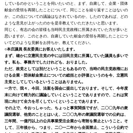
しているのかということを伺いたいのと、まず、自粛して、企業・団体
献金の受領を再開したことについて、同じことを繰り返すことはないの
か、この点についての議論はなされているのか、したのであれば、どの
ような意見が上がったのかを是非教えていただきたいと思います。
同じく、有志の会の皆様も当時民主党政権に所属されていた方が多いと
思いますが、このときの、自粛していた献金の受領を再開したことにつ
いてどのような見解をお持ちか、教えてください。
○本庄議員 長友委員にお答えいたします。
まず、確かに立憲民主党の中には旧民主党に所属していた議員も多いで
す。私も、事務方でしたけれども、おりました。
ただ、政党としては別だということもあるので、当時の民主党政権にお
ける企業・団体献金禁止についての総括とか評価というのを今、立憲民
主党としてしているということはありません。
一方で、我々、今回、法案を国会に提出しております。そして、今年度
末に向けて精力的に議論していくということでありますので、これは実
現に向けて全力を尽くしていくということであります。
その上で、今おっしゃった、ちょっと事実関係ですが、二〇〇九年の衆
議院選挙、他党のこととはいえ、二〇〇九年の衆議院選挙での公約は、
三年間、一億円以上の公共事業受注企業から寄附を禁止ということ。そ
して、三年後から、つまり、二〇一二年から全面禁止、こういう公約で