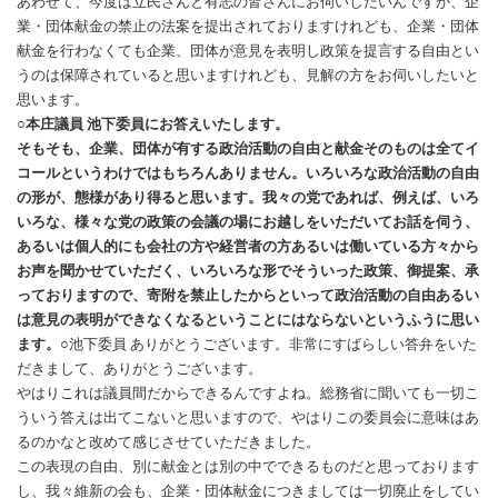
あわせて、今度は立民さんと有志の皆さんにお伺いしたいんですが、企
業・団体献金の禁止の法案を提出されておりますけれども、企業・団体
献金を行わなくても企業、団体が意見を表明し政策を提言する自由とい
うのは保障されていると思いますけれども、見解の方をお伺いしたいと
思います。
○本庄議員 池下委員にお答えいたします。
そもそも、企業、団体が有する政治活動の自由と献金そのものは全てイ
コールというわけではもちろんありません。いろいろな政治活動の自由
の形が、態様があり得ると思います。我々の党であれば、例えば、いろ
いろな、様々な党の政策の会議の場にお越しをいただいてお話を伺う、
あるいは個人的にも会社の方や経営者の方あるいは働いている方々から
お声を聞かせていただく、いろいろな形でそういった政策、御提案、承
っておりますので、寄附を禁止したからといって政治活動の自由あるい
は意見の表明ができなくなるということにはならないというふうに思い
ます。○
池下委員 ありがとうございます。非常にすばらしい答弁をいた
だきまして、ありがとうございます。
やはりこれは議員間だからできるんですよね。総務省に聞いても一切こ
ういう答えは出てこないと思いますので、やはりこの委員会に意味はあ
るのかなと改めて感じさせていただきました。
この表現の自由、別に献金とは別の中でできるものだと思っております
し、我々維新の会も、企業・団体献金につきましては一切廃止をしてい