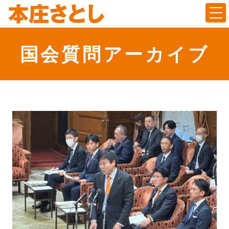
Togg
国会質問アーカイブ