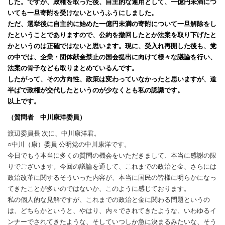
した。ですが、政権を取った後、自主的な運用として、一億円未満につ
いても一旦寄附を受けないというふうにしました。
ただ、選挙後に自主的に始めた一億円未満の寄附について一旦解除をし
たということでありますので、公約を撤回したとか法案を取り下げたと
かというのは正確ではないと思います。現に、受入れ再開した後も、党
の中では、企業・団体献金禁止の国会提出に向けて様々な議論を行い、
法案の骨子なども取りまとめているんです。
したがって、その方向性、政策は変わっていなかったと思いますが、道
半ばで政権が交代したというのが少なくとも私の認識です。
以上です。
（質問者 中川康洋委員）
渡辺委員長 次に、中川康洋君。
○中川（康）委員 公明党の中川康洋です。
今日でもう本当に多くの質問の機会をいただきまして、本当に感謝の限
りでございます。今回の議論を通して、これまでの政治と金、さらには
政治改革に関するそういった内容が、本当に国民の皆様に明らかになっ
てきたことが多いのではないか、このように感じております。
私の個人的な見解ですが、これまでの政治と金に関わる問題というの
は、どちらかというと、やはり、内々でされてきたような、いわゆるイ
ンナーでされてきたような、そしていつしか急に決まるみたいな、そう