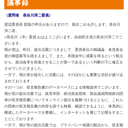
議事録
（質問者 長谷川淳二委員）
渡辺委員長 質疑の申出がありますので、順次これを許します。長谷川
淳二君。
○長谷川（淳）委員 おはようございます。自由民主党の長谷川淳二でご
ざいます。
我が党は、昨日、提出法案につきまして、委員各位の御議論、各党各会
派の御提案等を踏まえまして、また、本国会中に成案を得るという観点
から、政治改革を前進させることが第一であるという判断の下に修正を
させていただきました。
一方で、我が党が提出した法案には、そのほかにも重要な項目が盛り込
まれております。
その一つが、収支報告書のデータベースによる情報提供でございます。
我が党の提出法案では、政党本部、政治資金団体、国会議員関係政治団
体の収支報告書についてオンライン提出を義務づけるとともに、これら
の団体の収支報告書の内容を誰でも検索、確認できるように、体系的に
構成したデータベースを整備し、インターネットを通じて公開をするこ
ととしております。
一方で、我が党の提出法案では、プライバシー保護の観点から、収支報