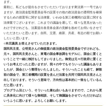
ます。
最初に、私どもが提出をさせていただいております衆法第一一号であり
ますが、政治資金監視委員会等の設置その他の政治資金の透明性を確保
するための措置等に関する法律案、いわゆる第三者機関の設置に関する
法律案でございますが、これまでの議論を通して、様々な意見があった
わけですけれども、法案提出各党各会派の見解を改めてお伺いをさせて
いただきたいと思います。自民、立憲、維新、共産、有志の順でお願い
したいと思います。
○本庄議員 お答えさせていただきます。
国民民主党、公明党さんの御提案の政治資金監視委員会ですけれども、
元々、国民民主党さんと、東電の国会事故調をモデルに、国会に置くと
いうことで一緒に検討もしてまいりました。御党は元々行政府に置くと
いうお考えだったと思いますが、我々の中でもそういった議論もありま
したが、国会という整理をいたしました。そういったことも経て、解散
前の国会で、第三者機関の設置を含んだ法案を共同で国民民主党さんと
出しております。そういう意味で、方向性は基本的に一致をしているん
だと思います。
プログラム法という、そういった兼ね合いもありますので、これから更
に具体化に向けて様々な御相談、そして御議論をさせていただければと
いうふうに思います。よろしくお願いします。