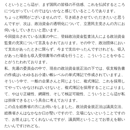
くというとこら辺が、まず国民の皆様の不信感、これを払拭するところ
につながっていくのではないかなと感じているところであります。
ちょっと時間がございませんので、引き続きさせていただきたいと思う
んですが、次は、政治資金の透明化について、立憲民主党さんの方にお
伺いをしていきたいと思います。
今回提出されている法案の中に、登録政治資金監査法人による政治資金
監査の充実について言及をされております。その中で、政治団体におい
て支出があったときに限らず、今まで支出やったんですけれども、収入
があった場合も収入受領書等の作成を行うこと、こういうことをやるこ
とがうたわれております。
私、先週の委員会の中で、現在の政治資金規正法の下では、収支報告書
の作成はいわゆるお小遣い帳レベルの単式簿記で作成されていますよ、
そういう中で、一般の企業さんと同じように、複式簿記、これを採用し
てやっていかなければいけないと。複式簿記を採用することによりまし
て、やはり正確性、網羅性、そして検証可能性、こういうとこら辺が私
は担保できるという具合に考えております。
この点を総務省の方にお伺いをしました。政治資金規正法は議員立法、
総務省さんはなかなか口が堅いですので、立場にないということですの
で、お答えはしてくれないんですが、議員間ということでお答えを願い
たいんですけれども。