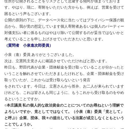
住所が公開されることをリスクとして忌避する傾向が強まっておりま
す。やはり、現に、寄附をいただいた方からも、例えば、営業を受けて
困るという声もございます。
公開の原則の下に、データベース化に当たってはプライバシー保護の観
点から、我が党の想定しています個人寄附者あるいは個人のパーティー
対価支払い者に係るものはやはり除いて公開するのが妥当ではないかと
考えていることを申し上げさせていただきたいと思います。
（質問者 小泉進次郎委員）
小泉（進）委員 ありがとうございました。
次は、立憲民主党さんに確認させていただければと思います。
昨日も、野田代表が企業・団体献金を受け取っていることが分かったと
いうことを触れさせていただきましたけれども、企業・団体献金を受け
取っていたが、これからは受け取らないという発言
をされています。今日は、立憲さんから答弁、お二人が来られています
けれども、これは皆さんも同じように、もうこれから受け取るのをやめ
るということですか。
○本庄議員 私の個人的な政治資金のことについてのお尋ねという理解で
よろしいですか、党としてではなくて。（小泉（進）委員「党として」
と呼ぶ）企業、団体、我々の提出している法案が成立しなくともという
ことでしょうか。