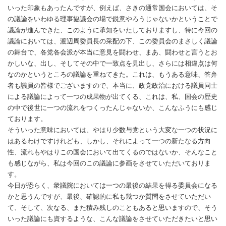
いった印象もあったんですが、例えば、さきの通常国会においては、そ
の議論をいわゆる理事協議会の場で鋭意やろうじゃないかということで
議論が進んできた、このように承知をいたしておりますし、特に今回の
議論においては、渡辺周委員長の采配の下、この委員会のまさしく議論
の舞台で、各党各会派が本当に意見を闘わせ、まあ、闘わせと言うとお
かしいな、出し、そしてその中で一致点を見出し、さらには相違点は何
なのかというところの議論を重ねてきた。これは、もうある意味、答弁
者も議員の皆様でございますので、本当に、政党政治における議員同士
による議論によって一つの成果物が出てくる、これは、私、国会の歴史
の中で後世に一つの流れをつくったんじゃないか、こんなふうにも感じ
ております。
そういった意味においては、やはり少数与党という大変な一つの状況に
はあるわけですけれども、しかし、それによって一つの新たなる方向
性、流れもやはりこの国会において出てくるのではないか、そんなこと
も感じながら、私は今回のこの議論に参画をさせていただいておりま
す。
今日が恐らく、衆議院においては一つの最後の結果を得る委員会になる
かと思うんですが、最後、確認的に私も幾つか質問をさせていただい
て、そして、次なる、また積み残しのこともあると思いますので、そう
いった議論にも資するような、こんな議論をさせていただきたいと思い