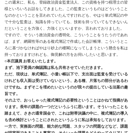
この週末に、私も、登録政治資金監査法人、この資格を持つ税理士の皆
様といろいろお話をしてきました。この監査というものはどういうこと
なのかということを言われていたんですけれども、やはり単式簿記の中
で十分な監査は、知識を持っていても、技術を持っていてもできないん
だということを力強く、力強くといいますか、言われておりました。
ですので、そういう政治資金の透明化、こういうことをうたうのであれ
ば、まず、網羅性等のある複式簿記で作成した会計帳簿、こういうとこ
ろに基づかなければやはり砂上の楼閣になってしまうという懸念を私は
持っておりますけれども、御見解の方をお伺いしたいと思います。
○本庄議員 お答えいたします。
まず、池下委員の御認識は私も共有させていただきます。
ただ、現状は、単式簿記、小遣い帳以下で、支出面は監査を受けている
けれども収入面は受けていないという、ある種、片落ちの部分があるわ
けですね。まずそこを埋めたいというのが我々の提出している法案の趣
旨です。
その上で、おっしゃった複式簿記の必要性ということはかねて指摘があ
ります。長年の課題の一つだというふうに思います。そういったことも
踏まえて、さきの通常国会で、これは附帯決議の中に、複式簿記の導入
も含め検討ということにされたというふうに私は承知をしております。
一方で、実務面の問題、能力的な問題、スタッフの問題などなど、課題
が現実面であることも事実で、そういった課題をどうやってクリアして