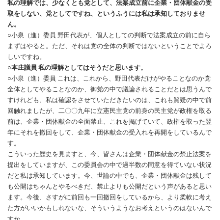
私の理解では、少なくとも党として、法案成立前に企業・団体献金の受
取をしない、党としてですね、というふうには私は承知しておりませ
ん。
○小泉（進）委員 野田代表が、個人としての判断で法案成立の前に自ら
まずはやると。ただ、それは党の全体の判断ではないということでよろ
しいですね。
○本庄議員 私の理解としてはそうだと思います。
○小泉（進）委員 これは、これから、野田代表だけがやることなのか党
全体としてやることなのか、御党の中で議論されることだとは思うんで
すけれども、私は確認をさせていただきたいのは、これも質疑の中で前
回触れましたが、二〇〇九年に立憲民主党の前身の民主党が政権を取る
前は、企業・団体献金の全面禁止、これを掲げていて、政権を取った翌
年にそれを撤回をして、企業・団体献金の受入れを再開をしているんで
す。
こういった歴史を見ますと、今、皆さんは企業・団体献金の禁止法案を
提出をしていますが、この委員会の中で過半数の同意を得ていない状況
だと私は承知しています。今、世論の中でも、企業・団体献金は残して
も公開はちゃんとやるべきだ、禁止よりも公開だという声があると思い
ます。今後、さすがに前回も一回撤回をしているから、より柔軟に考え
た方がいいかもしれないな、そういうようなお考えというのはないんで
すか。