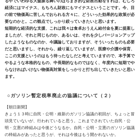
る中でいわゆる大盤振る舞いのばらまき的な財政出動をすれば、むしろ
経済にはマイナス、もちろん財政にもマイナスということです。今、目
の前で物価高に苦しんでおられる方々に、どういった効果的な政策が必
要なのかと。この観点でしっかり絞っていきたいと思います。
短期的な経済的な支援、これは我々は食卓おうえん給付金を夏に提案し
ましたが、それと同じものか、あるいは、それを少しバージョンアップ
したようなものなのか、今議論しておりますが、そういったものも必要
だと思いますし、それから、繰り返していますが、医療や介護や保育、
ここの支援というのはもう待ったなしだと考えていますので、本予算で
やるような本格的なもの、中長期的なものではなく、年度内に短期でや
らなければいけない物価高対策をしっかりと打ち出していきたいと思い
ます。
○ガソリン暫定税率廃止の協議について（２）
【朝日新聞】
きょう１３時に自民・公明・維新のガソリン協議の初回が、ちょっと冒
頭見ていないが、行われていると思う。これまでされていた自民・公
明・立憲の枠組みは今後どうなるか。自民・公明・立憲のガソリン協議
の枠組みがあったと思うが、それは今後はもう開かれないか。