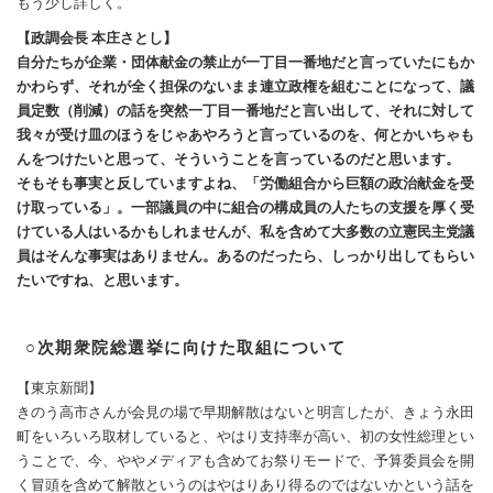
もう少し詳しく。
【政調会長 本庄さとし】
自分たちが企業・団体献金の禁止が一丁目一番地だと言っていたにもか
かわらず、それが全く担保のないまま連立政権を組むことになって、議
員定数（削減）の話を突然一丁目一番地だと言い出して、それに対して
我々が受け皿のほうをじゃあやろうと言っているのを、何とかいちゃも
んをつけたいと思って、そういうことを言っているのだと思います。
そもそも事実と反していますよね、「労働組合から巨額の政治献金を受
け取っている」。一部議員の中に組合の構成員の人たちの支援を厚く受
けている人はいるかもしれませんが、私を含めて大多数の立憲民主党議
員はそんな事実はありません。あるのだったら、しっかり出してもらい
たいですね、と思います。
○次期衆院総選挙に向けた取組について
【東京新聞】
きのう高市さんが会見の場で早期解散はないと明言したが、きょう永田
町をいろいろ取材していると、やはり支持率が高い、初の女性総理とい
うことで、今、ややメディアも含めてお祭りモードで、予算委員会を開
く冒頭を含めて解散というのはやはりあり得るのではないかという話を