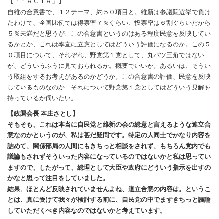
【「ＦＡＣＴＡ」】
自維の合意書で、１２テーマ、約５０項目と。維新は参議院選挙で負け
たわけで、全国比例では得票率７％ぐらい、投票率は６割ぐらいだから
５％未満だと思うが、この合意書というのはある程度民意を反映してい
るかとか、これは率直に立憲としてはどういう評価になるのか。この５
０項目について、それぞれ、野党第１党として、丸バツ三角ではない
が、どういうふうに見ておられるか。概要でいいが。あるいは、そうい
う取組をするお考えがあるのかどうか。この合意書の評価、民意を反映
しているものなのか、それについて野党第１党としてはどういう見解を
持っているか伺いたい。
【政調会長 本庄さとし】
そもそも、これは本当に自民党と維新の会の総意と言えるような連立合
意なのかというのが、私は甚だ疑問です。特定の人同士でかなり内容を
詰めて、関係部局の人間にもきちっと相談をされず、もちろん党内でも
議論もされずそういった内容になっているのではないかと私は思ってい
ますので、したがって、総理として大臣や政府にどういう指示を出すの
かなと思って注目をしていました。
結果、ほとんど反映されていませんよね、連立合意の内容は。というこ
とは、真に受けて我々が検討する前に、自民党の中でまずきちっと議論
していただくべき内容なのではないかと考えています。