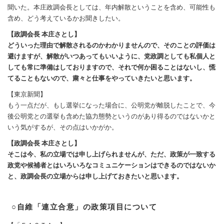
聞いた。本庄政調会長としては、年内解散ということを含め、可能性も
含め、どう考えているかお聞きしたい。
【政調会長 本庄さとし】
どういった理由で解散されるのかわかりませんので、そのことの評価は
避けますが、解散がいつあってもいいように、党政調としても私個人と
しても常に準備はしておりますので、それで何か困ることはないし、慌
てることもないので、粛々と仕事をやっていきたいと思います。
【東京新聞】
もう一点だが、もし選挙になった場合に、公明党が離脱したことで、今
後公明党との選挙も含めた協力態勢というのがあり得るのではないかと
いう気がするが、その点はいかがか。
【政調会長 本庄さとし】
そこは今、私の立場では申し上げられませんが、ただ、政策が一致する
政党や候補者とはいろいろなコミュニケーションはできるのではないか
と、政調会長の立場からは申し上げておきたいと思います。
○自維「連立合意」の政策項目について