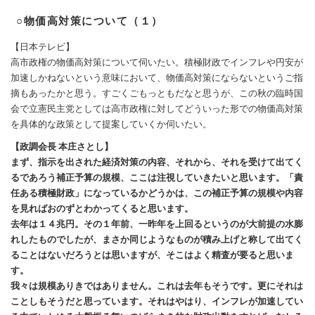
○物価高対策について（１）
【日本テレビ】
高市政権の物価高対策について伺いたい。積極財政でインフレや円安が
加速しかねないという意味において、物価高対策にならないというご指
摘もあったかと思う。すごくごもっともだなと思うが、この秋の臨時国
会で立憲民主党としては高市政権に対してどういった形での物価高対策
を具体的な政策として提案していくか伺いたい。
【政調会長 本庄さとし】
まず、指示を出された経済対策の内容、それから、それを受けて出てく
るであろう補正予算の規模、ここは注視していきたいと思います。「責
任ある積極財政」になっているかどうかは、この補正予算の規模や内容
を見ればおのずとわかってくると思います。
去年は１４兆円。その１年前、一昨年を上回るというのが大前提の水膨
れしたものでしたが、まさか同じようなものが積み上げと称して出てく
ることはないだろうとは思いますが、そこはよく精査が要ると思いま
す。
我々は規模ありきではありません。これは去年もそうです。更にそれは
ことしもそうだと思っています。それはやはり、インフレが加速してい