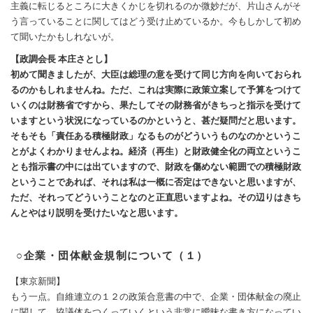
主義に転じるところに大きくかじを切れるのか微妙だが、片山さんがそ
う言っていることに関してはどう受け止めているか。今もしかして初め
て聞いたかもしれないが。
【政調会長 本庄さとし】
初めて聞きましたが、大臣は総理の意を受けて同じ方向を向いておられ
るのかもしれませんね。ただ、これは実際に政策立案して予算をつけて
いくのは財務省ですから、果たしてその財務省がきちっと指示を受けて
いますという状況になっているのかというと、甚だ疑問だと思います。
そもそも「責任ある積極財政」なるものがどういうものなのかというこ
とがよくわかりませんよね。経済（再生）と財政健全化の両立というこ
とも指示書の中には出ていますので、財政を傷めない範囲での積極財政
ということであれば、それは私は一概に否定はできないと思いますが、
ただ、それってどういうことなのと正直思いますよね。その辺りはきち
んとやはり説明を受けたいなと思います。
○企業・団体献金規制について（１）
【東京新聞】
もう一点。自維連立の１２の政策合意書の中で、企業・団体献金の廃止
に関して、協議体をつくっていくという非常に曖昧な書き方になってい