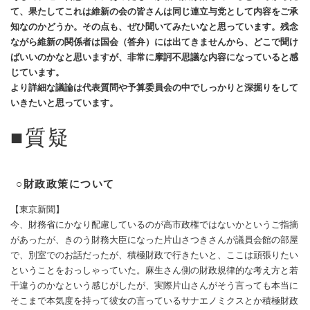
て、果たしてこれは維新の会の皆さんは同じ連立与党として内容をご承
知なのかどうか。その点も、ぜひ聞いてみたいなと思っています。残念
ながら維新の関係者は国会（答弁）には出てきませんから、どこで聞け
ばいいのかなと思いますが、非常に摩訶不思議な内容になっていると感
じています。
より詳細な議論は代表質問や予算委員会の中でしっかりと深掘りをして
いきたいと思っています。
■質疑
○財政政策について
【東京新聞】
今、財務省にかなり配慮しているのが高市政権ではないかというご指摘
があったが、きのう財務大臣になった片山さつきさんが議員会館の部屋
で、別室でのお話だったが、積極財政で行きたいと、ここは頑張りたい
ということをおっしゃっていた。麻生さん側の財政規律的な考え方と若
干違うのかなという感じがしたが、実際片山さんがそう言っても本当に
そこまで本気度を持って彼女の言っているサナエノミクスとか積極財政