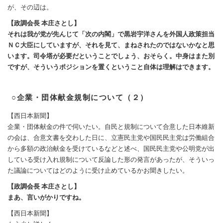
が、その辺は。
【政調会長 本庄さとし】
それは我が党が先んじて「次の内閣」で黒岩宇洋さんを外国人政策担当
ＮＣ大臣にしていますが、それを見て、まねされたのではないかなと思
います。司令塔が必要だということでしょう、おそらく。中身はまた別
ですが、そういうポジションを置くということ自体は理解はできます。
○企業・団体献金規制について（２）
【西日本新聞】
企業・団体献金の件で伺いたい。自民と規制について合意した日本維新
の会は、合意文書を交わした日に、立憲民主党や国民民主党は労働組合
から多額の政治献金を受けているなどと述べ、国民民主党や公明党が出
している受け入れ規制について反論した形の発言があったが、そういっ
た議論についてはどのように受け止めているかお聞きしたい。
【政調会長 本庄さとし】
まあ、言いがかりですね。
【西日本新聞】