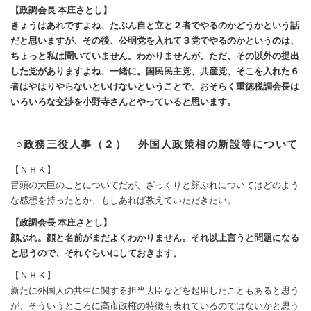
【政調会長 本庄さとし】
きょうはあれですよね、たぶん自と立と２者でやるのかどうかという話
だと思いますが、その後、公明党を入れて３党でやるのかというのは、
ちょっと私は聞いていません。わかりませんが、ただ、その以外の提出
した党がありますよね、一緒に。国民民主党、共産党、そこを入れた６
者はやはりやらないといけないということで、おそらく重徳税調会長は
いろいろな交渉を小野寺さんとやっていると思います。
○政務三役人事（２） 外国人政策相の新設等について
【ＮＨＫ】
冒頭の大臣のことについてだが、ざっくりと顔ぶれについてはどのよう
な感想を持ったとか、もしあれば教えていただきたい。
【政調会長 本庄さとし】
顔ぶれ。顔と名前がまだよくわかりません。それ以上言うと問題になる
と思うので、それぐらいにしておきます。
【ＮＨＫ】
新たに外国人の共生に関する担当大臣などを起用したこともあると思う
が、そういうところに高市政権の特徴も表れているのではないかと思う