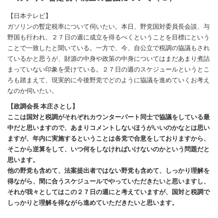
【日本テレビ】
ガソリンの暫定税率について伺いたい。本日、野党国対委員長会談、与
野国も行われ、２７日の週に成立を得るべくということを目標にという
ことで一致したと聞いている。一方で、今、自公立で税調の協議もされ
ているかと思うが、財源の中身や政策の中身についてはまだあまり煮詰
まっていない印象を受けている。２７日の週のスケジュールというとこ
ろも踏まえて、現実的に今後野党でどのように協議を進めていくお考え
なのか伺いたい。
【政調会長 本庄さとし】
ここは国対と税調がそれぞれカウンターパート同士で協議をしている最
中だと思いますので、あまりコメントしないほうがいいのかなとは思い
ますが、年内に実施するということは各党で合意をしておりますから、
そこから逆算をして、いつ何をしなければいけないのかという問題だと
思います。
他の野党も含めて、法案提出者ではない野党も含めて、しっかり理解を
得ながら、間に合うスケジュールでやっていただきたいと思いますし、
それが我々としてはこの２７日の週にと考えていますが、国対と税調で
しっかりと理解を得ながら進めていただきたいと思います。