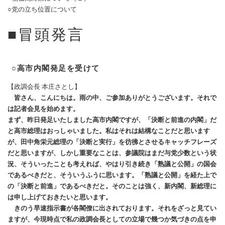
○党の立ち位置について
■冒頭発言
○高市内閣発足を受けて
【政調会長 本庄さとし】
皆さん、こんにちは。雨の中、ご参加ありがとうございます。それで
は記者会見を始めます。
まず、昨日発足いたしました高市内閣ですが、「決断と前進の内閣」だ
と高市総理はおっしゃいました。私はそれは結構なことだと思います
が、田中角栄元総理の「決断と実行」を彷彿とさせるキャッチフレーズ
だと思いますが、しかし重要なことは、参議院はまだ与党少数という状
況、そういったことも考えれば、やはり引き続き「熟議と公開」の国会
であるべきだと、そういうふうに思います。「熟議と公開」を経た上で
の「決断と前進」であるべきだと。そのことは強く、新内閣、新総理に
は申し上げておきたいと思います。
きのう早速指示書が各閣僚に出されております。それをざっと見てい
ますが、今現時点で私の政調会長としての立場で幾つか気づきの点を申