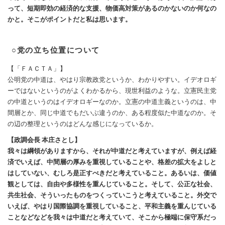
って、短期即効の経済的な支援、物価高対策があるのかないのか何なの
かと。そこがポイントだと私は思います。
○党の立ち位置について
【「ＦＡＣＴＡ」】
公明党の中道は、やはり宗教政党というか、わかりやすい。イデオロギ
ーではないというのがよくわかるから、現世利益のような。立憲民主党
の中道というのはイデオロギーなのか。立憲の中道主義というのは、中
間層とか、同じ中道でもだいぶ違うのか、ある程度似た中道なのか。そ
の辺の整理というのはどんな感じになっているか。
【政調会長 本庄さとし】
我々は綱領がありますから、それが中道だと考えていますが、例えば経
済でいえば、中間層の厚みを重視していることや、格差の拡大をよしと
はしていない、むしろ是正すべきだと考えていること。あるいは、価値
観としては、自由や多様性を重んじていること。そして、公正な社会、
共生社会、そういったものをつくっていこうと考えていること。外交で
いえば、やはり国際協調を重視していること、平和主義を重んじている
ことなどなどを我々は中道だと考えていて、そこから極端に保守系だっ