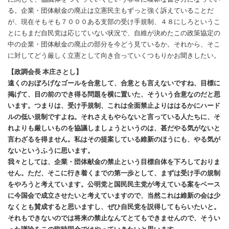
る。企業・団体献金の廃止は立憲民主もずっと強く訴えていることだ
が、現在そもそも７０００ある支部の受け手規制、４８にしろというこ
とにもまだ自民党は応じていない状況で、自維が決めたこの政策協定の
中の企業・団体献金の廃止の部分を今どう見ているか。それから、そこ
に対してどう厳しく立憲として向き合っていくつもりかお聞きしたい。
【政調会長 本庄さとし】
遠くのおぼろげなゴールを合意して、合意とも言えないですね、目標に
掲げて、目の前のでき得る問題を横に置いた、そういう合意なのだと思
います。つまりは、受け手規制、これは全面禁止よりははるかにハード
ルの低い規制ですよね。それさえもやらないと言っている人たちに、そ
れよりも厳しいものを協議しましょうというのは、甚だやる気がないと
言わざるを得ません。私はその提案している維新のほうにも、やる気が
ないというふうに思います。
我々としては、企業・団体献金の禁止という目標自体を下ろしておりま
せん。ただ、そこに行き着くまでの第一歩として、まずは受け手の規制
をやろうと考えています。公明党と国民民主党が考えている案をベース
に今国会で成立させたいと考えていますので、当然これは維新の会は少
なくとも賛成すると思いますし、ぜひ自民党を説得してもらいたいと。
それもできないのでは将来の禁止なんてとてもできませんので、そうい