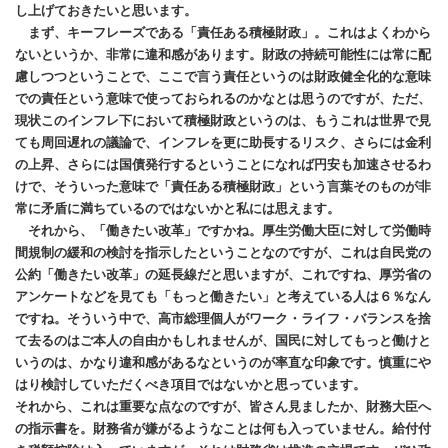
し上げておきたいと思います。
まず、キーフレーズである「責任ある積極財政」。これはよくわから
ないというか、非常に違和感があります。財政の持続可能性には常に配
慮しつつということで、ここで言う責任というのは財政健全化的な意味
での責任という意味で使っておられるのかなとは思うのですが、ただ、
現状このインフレ下において積極財政というのは、もうこれは世界で見
ても周回遅れの議論で、インフレを更に助長するリスク、さらには金利
の上昇、さらには国債発行するということになれば円安も加速させるわ
けで、そういった意味で「責任ある積極財政」という言葉そのものが非
常に矛盾に満ちているのではないかと私には思えます。
それから、「働きたい改革」ですかね。厚生労働大臣に対して労働時
間規制の緩和の検討を指示したということなのですが、これは自民党の
公約「働きたい改革」の延長線だと思いますが、これですね、厚労省の
アンケートなどを見ても「もっと働きたい」と考えている人は６％なん
ですね。そういう中で、高市総理個人がワーク・ライフ・バランスを捨
て去るのはご本人の自由かもしれませんが、国民に対してもっと働けと
いうのは、かなり違和感があるなというのが率直な印象です。慎重にや
はり検討していただくべき項目ではないかと思っています。
それから、これは重要な点なのですが、皆さん見ましたか、財務大臣へ
の指示書を。財務省が嫌がるようなことは何も入っていません。給付付