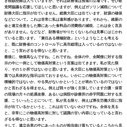
き税額控除は入っていますが、それは財務省は推進の立場です。ぜひ政
党間協議を応援してほしいと思いますが、例えばガソリン減税について
財務大臣に指示が出ていません。総務大臣には出ています、財源の確保
などについて。これは非常に私は違和感があります。それから、維新の
会と連立合意をした際にあった食料品の消費税の減税、これは全く言及
がありません。などなど、財務省がやりたくないものは見事にはじかれ
ていると思います。「責任ある積極財政」というようなことも考える
と、既に財務省のコントロール下に高市総理は入っているのではないか
と、こう言わざるを得ないと思います。
最後に、物価高なんですね。これですね、全体の中、全閣僚に対する指
示の中に一例として物価高対策という言葉は出てきます。私が見た限
り、その１か所ではないかと思います。各大臣にも物価高対策という言
葉では具体的な指示は出ておりません。いかにこの物価高対策について
積極的ではないか、やる気がないかということが表れているのではない
かと言わざるを得ません。例えば我々が強く主張しています介護・保育
の現場の方々の処遇改善、あるいは病院や診療所の赤字問題に対する支
援、こういったことについて、私が見る限り、例えば厚生労働大臣に指
示が出ているかというと、これは出ていないわけですね。全体を見る
と、非常にこの物価高対策に対して認識の甘い内容になっていると言わ
ざるを得ないと思います。
そして、連立合意の中にあったものが相当抜け落ちているところから見