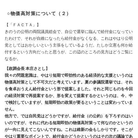
○物価高対策について（２）
【「ＦＡＣＴＡ」】
きのうの公明の両院議員総会で、自公で選挙に臨んで給付金になってい
たわけで、それが自維になったら給付金がなくなる、これはやはり公明
党としてはおかしいという主張をしているようだ。たしか立憲も何か給
付するという方向だったと思うが、この辺のところの見方はどうご覧に
なるか。
【政調会長 本庄さとし】
我々の問題意識は、やはり短期で即効性のある経済的な支援というのは
物価高対策として不可欠だと考えています。夏の参議院選挙では、それ
を食卓おうえん給付金という形で提案しました。それと同じものを今回
の経済対策で再提案するか、形を変えて提案するかというのは、今、中
で検討していますが、短期即効の政策が要るということは変わっていま
せん。
他方で、では自民党はどうかですが、給付金（の公約）を下ろすのはい
いのですが、それに代わる短期即効の物価高対策って何なのかというの
が一向に見えてこないんですね。これは維新の会もしかりです。そこが
やはり重要なポイントで、給付金かどうかというのはその次の議論であ