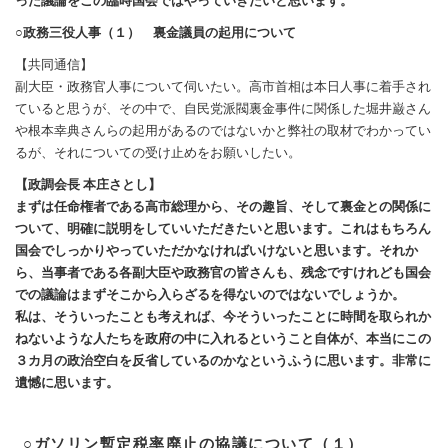
った議論をこの臨時国会ではやっていきたいと思います。
○政務三役人事（１） 裏金議員の起用について
【共同通信】
副大臣・政務官人事について伺いたい。高市首相は本日人事に着手され
ていると思うが、その中で、自民党派閥裏金事件に関係した堀井巌さん
や根本幸典さんらの起用があるのではないかと弊社の取材でわかってい
るが、それについての受け止めをお願いしたい。
【政調会長 本庄さとし】
まずは任命権者である高市総理から、その趣旨、そして裏金との関係に
ついて、明確に説明をしていいただきたいと思います。これはもちろん
国会でしっかりやっていただかなければいけないと思います。それか
ら、当事者である各副大臣や政務官の皆さんも、残念ですけれども国会
での議論はまずそこから入らざるを得ないのではないでしょうか。
私は、そういったことも考えれば、今そういったことに時間を取られか
ねないような人たちを政府の中に入れるということ自体が、本当にこの
３カ月の政治空白を反省しているのかなというふうに思います。非常に
遺憾に思います。
○ガソリン暫定税率廃止の協議について（１）